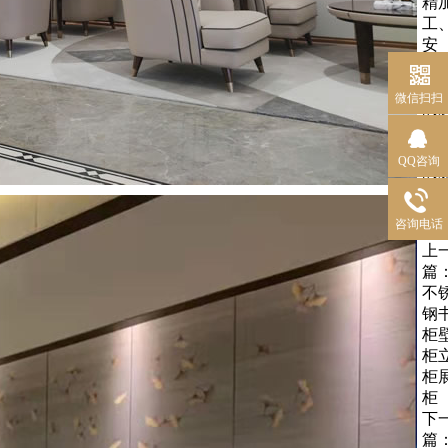
精
工
安
装
可
微信扫扫
的
量
一
QQ咨询
的
务
咨询电话
上
篇
不
钢
柜
柜
柜
柜
下
篇