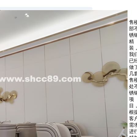
售
部
锈
精
装
我
已
做
几
售
处
锈
项
目
根
客
需
进