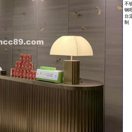
不
钢
台
制